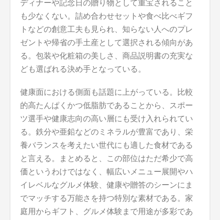
ディナーや記念日の贈り物として重宝されること
も少なくない。詰め合わせセットや食べ比べギフ
トなどの創意工夫も見られ、知らない人へのプレ
ゼントや帰省の手土産として選択される傾向があ
る。包装や化粧箱の美しさ、商品説明書の充実な
ども選ばれる決め手となっている。
健康面における側面も話題に上がっている。比較
的高たんぱくかつ低脂肪であることから、スポー
ツ選手や健康志向の高い層にも受け入れられてい
る。鉄分や亜鉛などのミネラルが豊富であり、栄
養バランスを考えたい世代にも適した食材である
と言える。まとめると、この部位はただ希少で高
価というわけではなく、幅広いメニュー展開やハ
イレベルなグルメ体験、健康や贈答のシーンにま
でマッチする万能さを持つ特別な素材である。家
庭用からギフト、グルメ体験まで用途が多彩であ