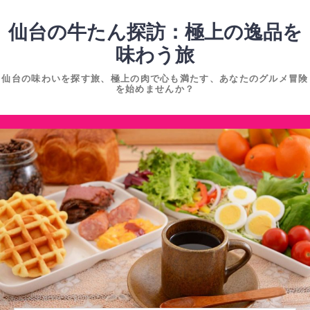
コ
ン
仙台の牛たん探訪：極上の逸品を
テ
味わう旅
ン
仙台の味わいを探す旅、極上の肉で心も満たす、あなたのグルメ冒険
ツ
を始めませんか？
へ
ス
コ
キ
ン
ッ
テ
プ
ン
ツ
へ
ス
キ
ッ
プ