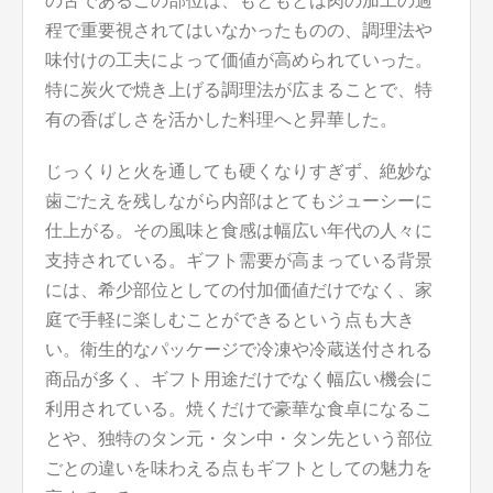
の舌であるこの部位は、もともとは肉の加工の過
程で重要視されてはいなかったものの、調理法や
味付けの工夫によって価値が高められていった。
特に炭火で焼き上げる調理法が広まることで、特
有の香ばしさを活かした料理へと昇華した。
じっくりと火を通しても硬くなりすぎず、絶妙な
歯ごたえを残しながら内部はとてもジューシーに
仕上がる。その風味と食感は幅広い年代の人々に
支持されている。ギフト需要が高まっている背景
には、希少部位としての付加価値だけでなく、家
庭で手軽に楽しむことができるという点も大き
い。衛生的なパッケージで冷凍や冷蔵送付される
商品が多く、ギフト用途だけでなく幅広い機会に
利用されている。焼くだけで豪華な食卓になるこ
とや、独特のタン元・タン中・タン先という部位
ごとの違いを味わえる点もギフトとしての魅力を