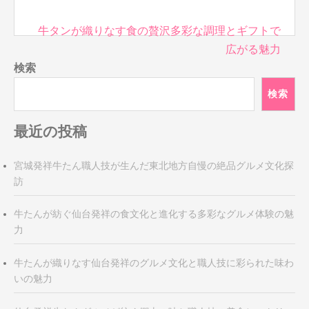
投
牛タンが織りなす食の贅沢多彩な調理とギフトで
稿
広がる魅力
ナ
検索
ビ
検索
ゲ
ー
最近の投稿
シ
ョ
ン
宮城発祥牛たん職人技が生んだ東北地方自慢の絶品グルメ文化探
訪
牛たんが紡ぐ仙台発祥の食文化と進化する多彩なグルメ体験の魅
力
牛たんが織りなす仙台発祥のグルメ文化と職人技に彩られた味わ
いの魅力