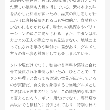
温調理や煮込み、独自の味噌漬けや塩漬けといっ
た新しい展開も人気を博している。素材本来の味
を活かした料理が多いため、品質の良し悪しが仕
上がりに直接反映される点も特徴的だ。食材数が
少ないにもかかわらず、味わいの奥深さやバリエ
ーションの多さに驚かされる。また、牛タンは地
方ごとの工夫が際立つ点も見逃せない。地域によ
って供される厚みや味付けに差があり、グルメな
方々の食べ歩き対象としても楽しまれている。
タレや塩だけでなく、独自の香辛料や薬味と合わ
せて提供される事例も多いため、ひとことで「牛
タン料理」と言っても奥深い世界が広がっている
のが実情だ。食文化を象徴するご当地グルメとし
て選ばれる理由のひとつが、この情熱的な地域性
と言えるだろう。ギフト用だけでなく、専門店や
高級店でも積極的に提供されており、特別な日の